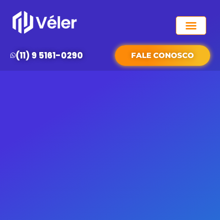
QUEM SOMOS
(11) 9 5161-0290
FALE CONOSCO