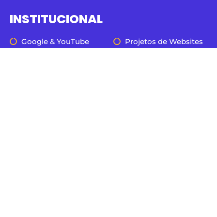
INSTITUCIONAL
Google & YouTube
Projetos de Websites
Facebook Ads
Consultoria Gratuita
E-commerce
Trabalhe Conosco
Tik Tok Ads
Seja um Parceiro
WebSites
Blog
Políticas De Privacidade
&
Termos De Serviços
AGÊNCIA VÉLER © 2022 - 2026 TODOS OS DIREITOS RESERVADOS