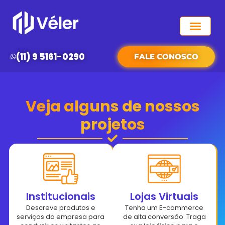
QUEM SOMOS
(11) 9 5161-0290
FALE CONOSCO
Veja alguns de nossos
projetos
Institucionais
Lojas Virtuais
Descreve produtos e
Tenha um E-commerce
serviços da empresa para
de alta conversão. Traga