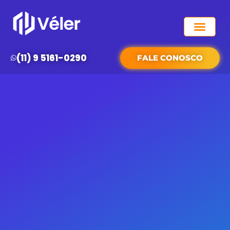
QUEM SOMOS
(11) 9 5161-0290
FALE CONOSCO