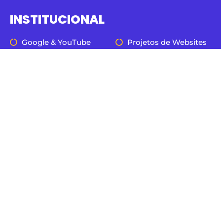
INSTITUCIONAL
Google & YouTube
Projetos de Websites
Facebook Ads
Consultoria Gratuita
E-commerce
Trabalhe Conosco
Tik Tok Ads
Seja um Parceiro
WebSites
Blog
Políticas De Privacidade
&
Termos De Serviços
AGÊNCIA VÉLER © 2022 - 2026 TODOS OS DIREITOS RESERVADOS